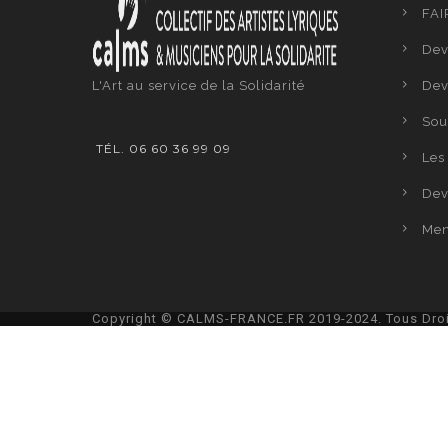
FAI
Dev
L'Art au service de la Solidarité
Dev
Sou
TÉL. 06 60 36 99 09
Les 
Dev
Men
Copyright © CALMS-FRANCE.FR 2019-2024. Tous Droi