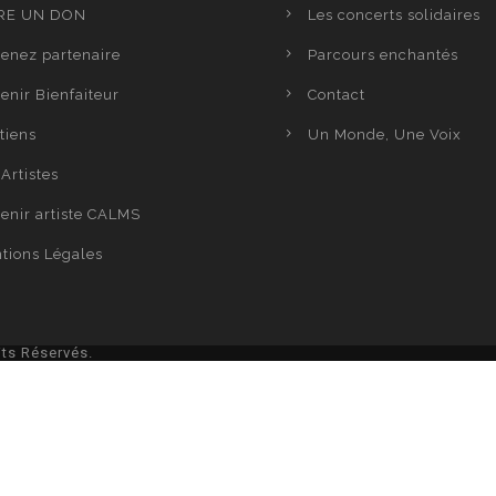
RE UN DON
Les concerts solidaires
enez partenaire
Parcours enchantés
enir Bienfaiteur
Contact
tiens
Un Monde, Une Voix
Artistes
enir artiste CALMS
tions Légales
ts Réservés.