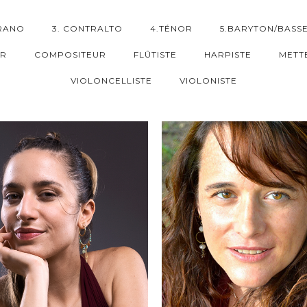
RANO
3. CONTRALTO
4.TÉNOR
5.BARYTON/BASS
UR
COMPOSITEUR
FLÛTISTE
HARPISTE
METT
VIOLONCELLISTE
VIOLONISTE