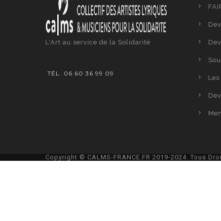
FAI
Dev
L'Art au service de la Solidarité
Dev
Sou
TÉL. 06 60 36 99 09
Les 
Dev
Men
Copyright © CALMS-FRANCE.FR 2019-2024. Tous Droi