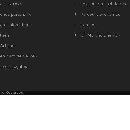
RE UN DON
Les concerts solidaires
enez partenaire
Parcours enchantés
enir Bienfaiteur
Contact
tiens
Un Monde, Une Voix
Artistes
enir artiste CALMS
tions Légales
ts Réservés.